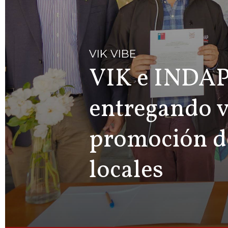
VIK VIBE
VIK e INDAP
entregando v
promoción d
locales