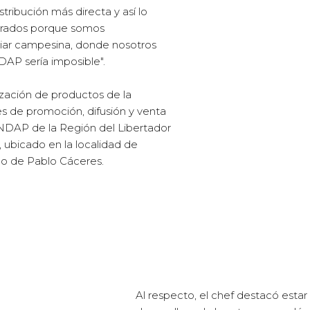
stribución más directa y así lo
nrados porque somos
liar campesina, donde nosotros
DAP sería imposible".
ación de productos de la
es de promoción, difusión y venta
NDAP de la Región del Libertador
 ubicado en la localidad de
go de Pablo Cáceres.
Al respecto, el chef destacó esta