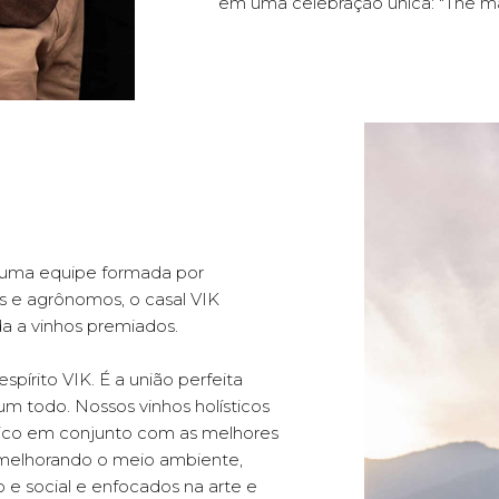
em uma celebração única: "The ma
 uma equipe formada por
es e agrônomos, o casal VIK
a a vinhos premiados.
spírito VIK. É a união perfeita
m todo. Nossos vinhos holísticos
âmico em conjunto com as melhores
 e melhorando o meio ambiente,
 social e enfocados na arte e