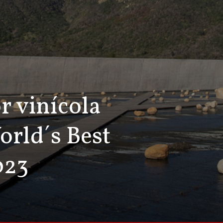
r vinícola
orld´s Best
023