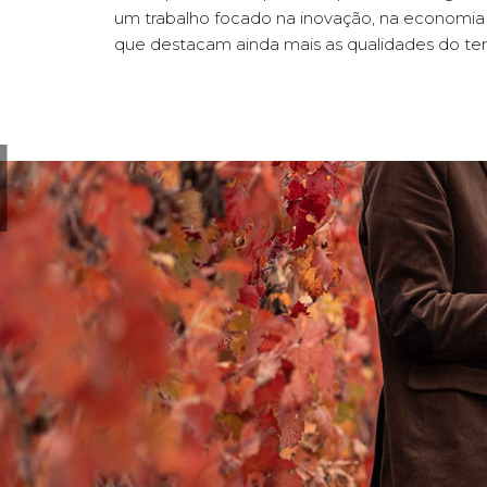
um trabalho focado na inovação, na economia ci
que destacam ainda mais as qualidades do terr