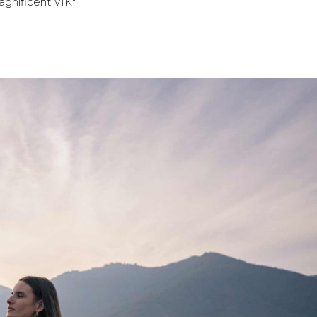
gnificent VIK".