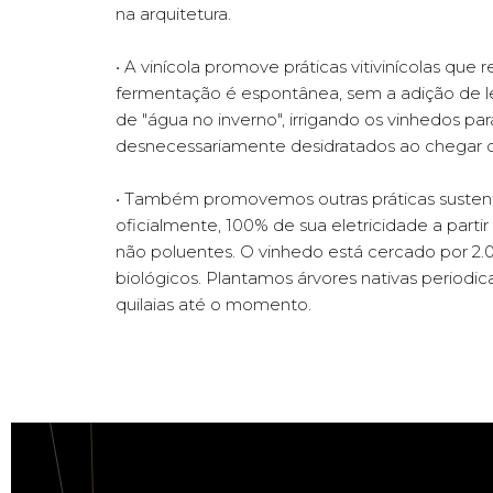
na arquitetura.
• A vinícola promove práticas vitivinícolas qu
fermentação é espontânea, sem a adição de l
de "água no inverno", irrigando os vinhedos pa
desnecessariamente desidratados ao chegar o
• Também promovemos outras práticas sustent
oficialmente, 100% de sua eletricidade a parti
não poluentes. O vinhedo está cercado por 2.0
biológicos. Plantamos árvores nativas periodi
quilaias até o momento.